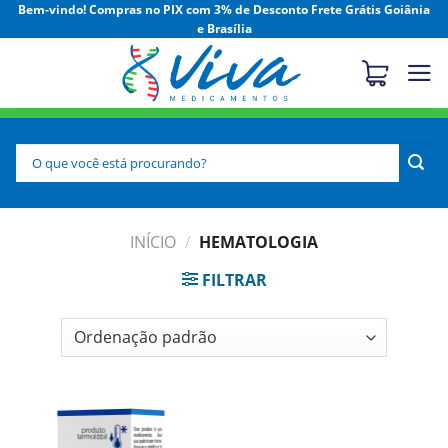
Skip
Bem-vindo! Compras no PIX com 3% de Desconto Frete Grátis Goiânia
e Brasília
to
content
Pesquisar
por:
INÍCIO
/
HEMATOLOGIA
FILTRAR