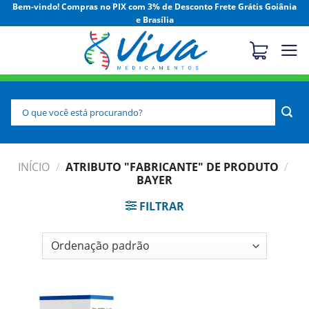
Skip
Bem-vindo! Compras no PIX com 3% de Desconto Frete Grátis Goiânia
e Brasília
to
content
Pesquisar
por:
INÍCIO
/
ATRIBUTO "FABRICANTE" DE PRODUTO
/
BAYER
FILTRAR