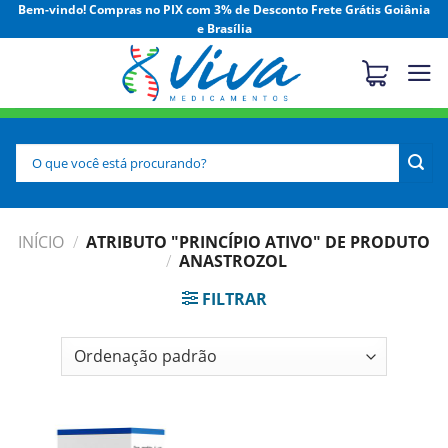
Skip
Bem-vindo! Compras no PIX com 3% de Desconto Frete Grátis Goiânia
e Brasília
to
content
Pesquisar
por:
INÍCIO
/
ATRIBUTO "PRINCÍPIO ATIVO" DE PRODUTO
/
ANASTROZOL
FILTRAR